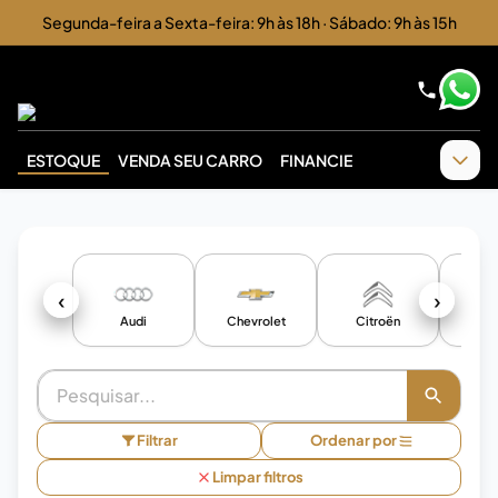
Segunda-feira a Sexta-feira: 9h às 18h · Sábado: 9h às 15h
ESTOQUE
VENDA SEU CARRO
FINANCIE
‹
›
Audi
Chevrolet
Citroën
F
Filtrar
Ordenar por
Limpar filtros