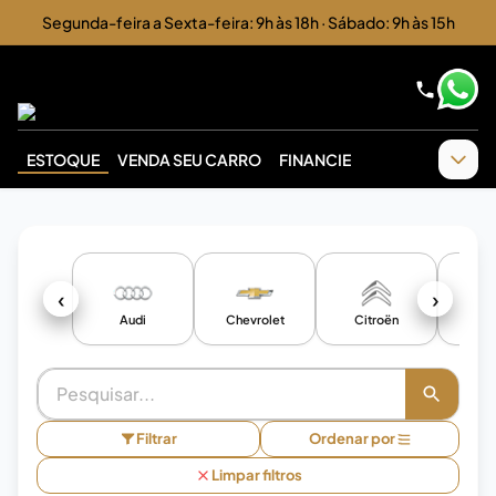
Segunda-feira a Sexta-feira: 9h às 18h · Sábado: 9h às 15h
ESTOQUE
VENDA SEU CARRO
FINANCIE
‹
›
Audi
Chevrolet
Citroën
F
Filtrar
Ordenar por
Limpar filtros