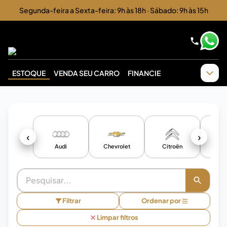
Segunda-feira a Sexta-feira: 9h às 18h · Sábado: 9h às 15h
ESTOQUE
VENDA SEU CARRO
FINANCIE
‹
›
Audi
Chevrolet
Citroën
F
Filtrar
Ordenar por
Limpar filtros