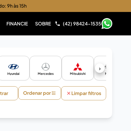
do: 9h às 15h
FINANCIE
SOBRE
(42) 98424-1535
›
Hyundai
Mercedes
Mitsubishi
Nissan
Ordenar por
ltrar
Limpar filtros