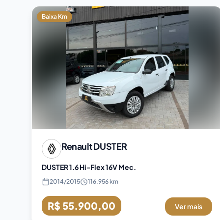
Baixa Km
Renault
DUSTER
DUSTER 1.6 Hi-Flex 16V Mec.
2014
/
2015
116.956 km
R$ 55.900,00
Ver mais