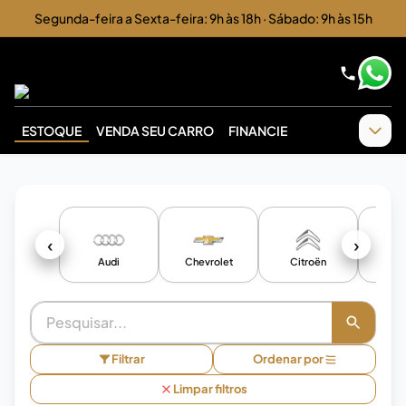
Segunda-feira a Sexta-feira: 9h às 18h · Sábado: 9h às 15h
ESTOQUE
VENDA SEU CARRO
FINANCIE
‹
›
Audi
Chevrolet
Citroën
F
Filtrar
Ordenar por
Limpar filtros