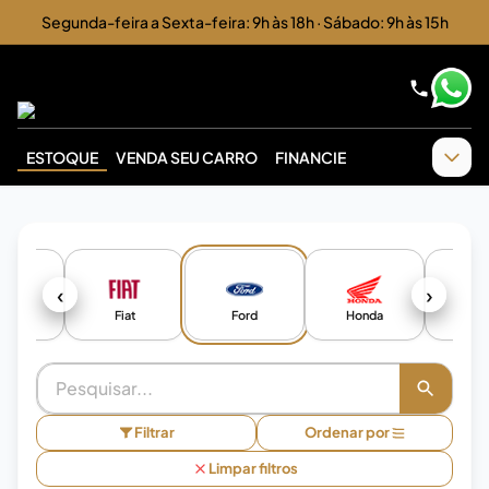
Segunda-feira a Sexta-feira: 9h às 18h · Sábado: 9h às 15h
ESTOQUE
VENDA SEU CARRO
FINANCIE
‹
›
troën
Fiat
Ford
Honda
Hon
Filtrar
Ordenar por
Limpar filtros