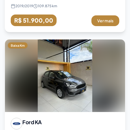
2019
/
2019
109.875 km
R$ 51.900,00
Ver mais
Baixa Km
Ford
KA