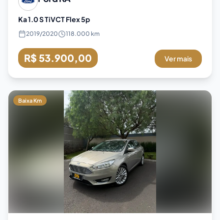
Ka 1.0 S TiVCT Flex 5p
2019
/
2020
118.000 km
R$ 53.900,00
Ver mais
Baixa Km