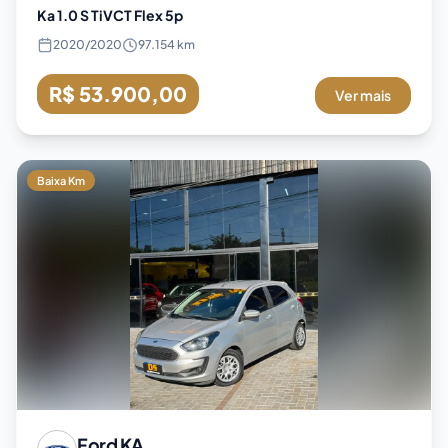
Ka 1.0 S TiVCT Flex 5p
2020
/
2020
97.154 km
R$ 53.900,00
Ver mais
Baixa Km
Ford
KA