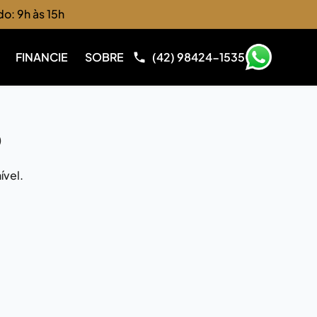
do: 9h às 15h
FINANCIE
SOBRE
(42) 98424-1535
o
ível.